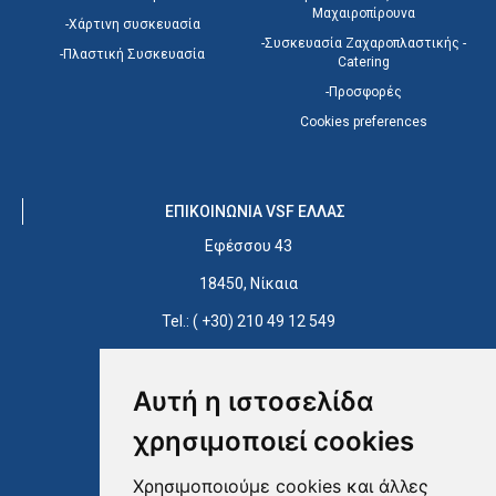
Μαχαιροπίρουνα
-Χάρτινη συσκευασία
-Συσκευασία Ζαχαροπλαστικής -
-Πλαστική Συσκευασία
Catering
-Προσφορές
Cookies preferences
EΠΙΚΟΙΝΩΝΙΑ VSF ΕΛΛΑΣ
Εφέσσου 43
18450, Νίκαια
Tel.: ( +30) 210 49 12 549
Fax: ( +30) 210 49 34 463
Αυτή η ιστοσελίδα
E: info@vsfhellas.gr
χρησιμοποιεί cookies
Ευκαιρίες Καριέρας
Χρησιμοποιούμε cookies και άλλες