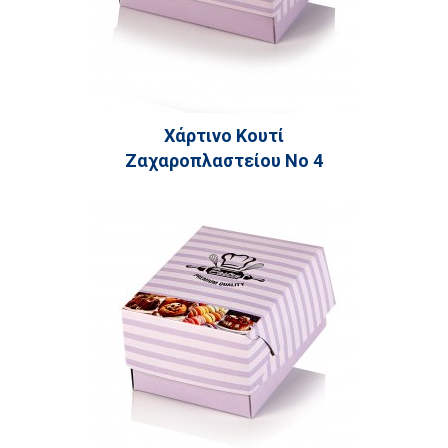
Χάρτινο Κουτί
Ζαχαροπλαστείου Νο 4