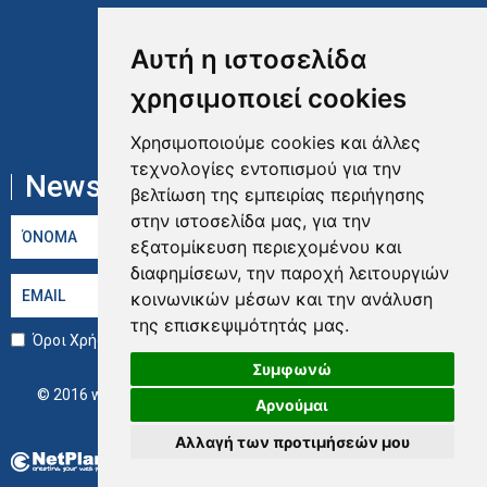
Fax: ( +30) 210 49 34 463
Αυτή η ιστοσελίδα
E: info@vsfhellas.gr
χρησιμοποιεί cookies
Ευκαιρίες Καριέρας
Χρησιμοποιούμε cookies και άλλες
τεχνολογίες εντοπισμού για την
Newsletter:
βελτίωση της εμπειρίας περιήγησης
στην ιστοσελίδα μας, για την
εξατομίκευση περιεχομένου και
διαφημίσεων, την παροχή λειτουργιών
κοινωνικών μέσων και την ανάλυση
της επισκεψιμότητάς μας.
Όροι Χρήσης
Συμφωνώ
© 2016 www.vsfhellas.gr, all rights reserved -
Δημιουργία
Αρνούμαι
Ιστοσελίδας
by NetPlanet
Αλλαγή των προτιμήσεών μου