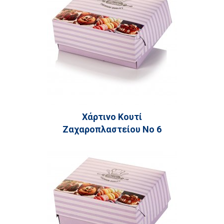
Χάρτινο Κουτί
Ζαχαροπλαστείου Νο 6